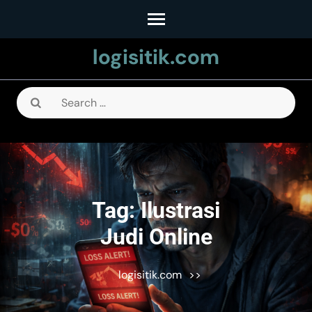
Skip
to
logisitik.com
content
(Press
Enter)
Search
for:
Tag:
Ilustrasi
Judi Online
logisitik.com
>>