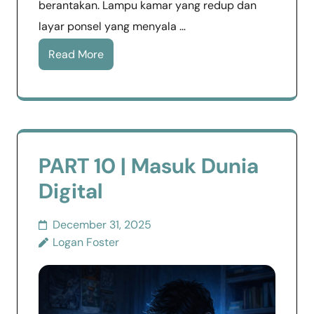
berantakan. Lampu kamar yang redup dan
layar ponsel yang menyala …
Read More
PART 10 | Masuk Dunia
Digital
December 31, 2025
Logan Foster