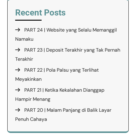
Recent Posts
PART 24 | Website yang Selalu Memanggil
Namaku
PART 23 | Deposit Terakhir yang Tak Pernah
Terakhir
PART 22 | Pola Palsu yang Terlihat
Meyakinkan
PART 21 | Ketika Kekalahan Dianggap
Hampir Menang
PART 20 | Malam Panjang di Balik Layar
Penuh Cahaya