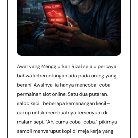
Awal yang Menggiurkan Rizal selalu percaya
bahwa keberuntungan ada pada orang yang
berani. Awalnya, ia hanya mencoba-coba
permainan slot online. Satu dua putaran,
saldo kecil, beberapa kemenangan kecil—
cukup untuk membuatnya tersenyum di
malam sepi. “Ah, cuma coba-coba,” pikirnya
sambil menyeruput kopi di meja kerja yang