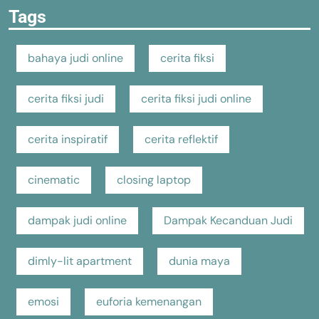
Tags
bahaya judi online
cerita fiksi
cerita fiksi judi
cerita fiksi judi online
cerita inspiratif
cerita reflektif
cinematic
closing laptop
dampak judi online
Dampak Kecanduan Judi
dimly-lit apartment
dunia maya
emosi
euforia kemenangan