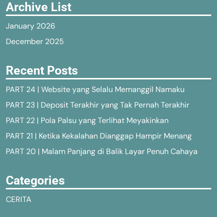
Archive List
January 2026
December 2025
Recent Posts
PART 24 | Website yang Selalu Memanggil Namaku
PART 23 | Deposit Terakhir yang Tak Pernah Terakhir
PART 22 | Pola Palsu yang Terlihat Meyakinkan
PART 21 | Ketika Kekalahan Dianggap Hampir Menang
PART 20 | Malam Panjang di Balik Layar Penuh Cahaya
Categories
CERITA