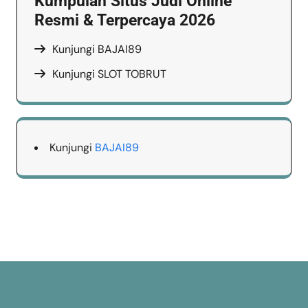
Kumpulan Situs Judi Online
Resmi & Terpercaya 2026
Kunjungi
BAJAI89
Kunjungi
SLOT TOBRUT
Kunjungi
BAJAI89