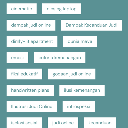
cinematic
closing laptop
dampak judi online
Dampak Kecanduan Judi
dimly-lit apartment
dunia maya
emosi
euforia kemenangan
fiksi edukatif
godaan judi online
handwritten plans
ilusi kemenangan
Ilustrasi Judi Online
introspeksi
isolasi sosial
judi online
kecanduan