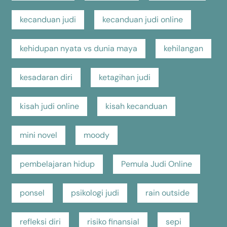
kecanduan judi
kecanduan judi online
kehidupan nyata vs dunia maya
kehilangan
kesadaran diri
ketagihan judi
kisah judi online
kisah kecanduan
mini novel
moody
pembelajaran hidup
Pemula Judi Online
ponsel
psikologi judi
rain outside
refleksi diri
risiko finansial
sepi