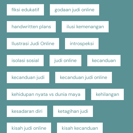
fiksi edukatif
godaan judi online
handwritten plans
ilusi kemenangan
Ilustrasi Judi Online
introspeksi
isolasi sosial
judi online
kecanduan
kecanduan judi
kecanduan judi online
kehidupan nyata vs dunia maya
kehilangan
kesadaran diri
ketagihan judi
kisah judi online
kisah kecanduan