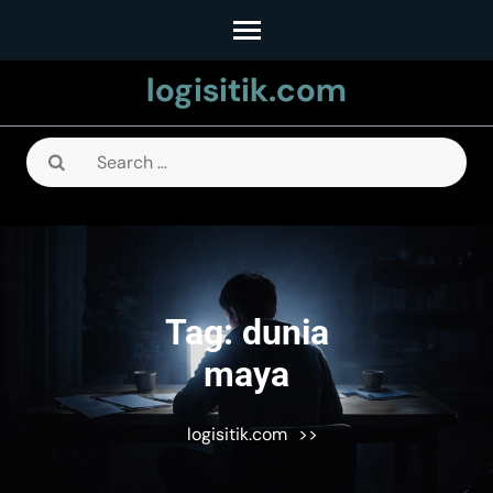
Skip
to
logisitik.com
content
(Press
Enter)
Search
for:
Tag:
dunia
maya
logisitik.com
>>