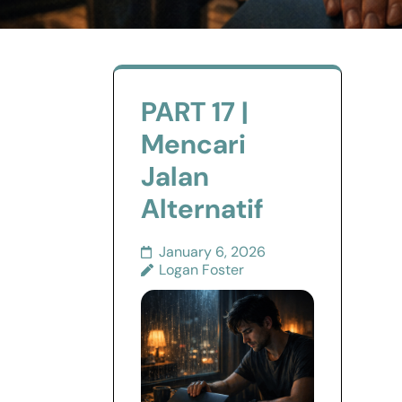
PART 17 |
Mencari
Jalan
Alternatif
January 6, 2026
Logan Foster