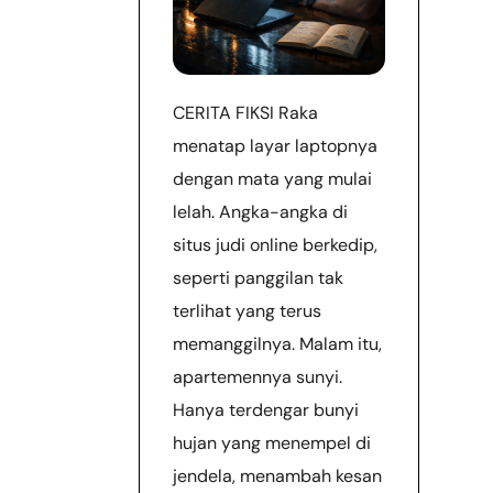
CERITA FIKSI Raka
menatap layar laptopnya
dengan mata yang mulai
lelah. Angka-angka di
situs judi online berkedip,
seperti panggilan tak
terlihat yang terus
memanggilnya. Malam itu,
apartemennya sunyi.
Hanya terdengar bunyi
hujan yang menempel di
jendela, menambah kesan