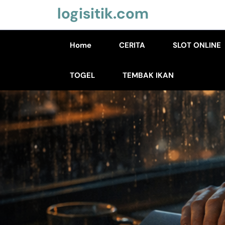
Skip
logisitik.com
to
content
Home
CERITA
SLOT ONLINE
(Press
Enter)
TOGEL
TEMBAK IKAN