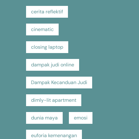
cerita reflektif
cinematic
closing laptop
dampak judi online
Dampak Kecanduan Judi
dimly-lit apartment
dunia maya
emosi
euforia kemenangan