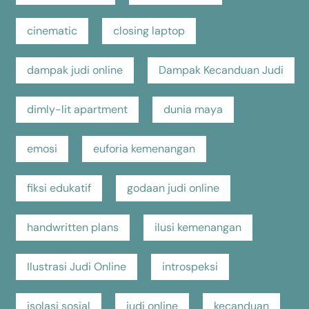
cinematic
closing laptop
dampak judi online
Dampak Kecanduan Judi
dimly-lit apartment
dunia maya
emosi
euforia kemenangan
fiksi edukatif
godaan judi online
handwritten plans
ilusi kemenangan
Ilustrasi Judi Online
introspeksi
isolasi sosial
judi online
kecanduan