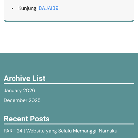
Kunjungi
BAJAI89
Archive List
January 2026
December 2025
Recent Posts
PART 24 | Website yang Selalu Memanggil Namaku