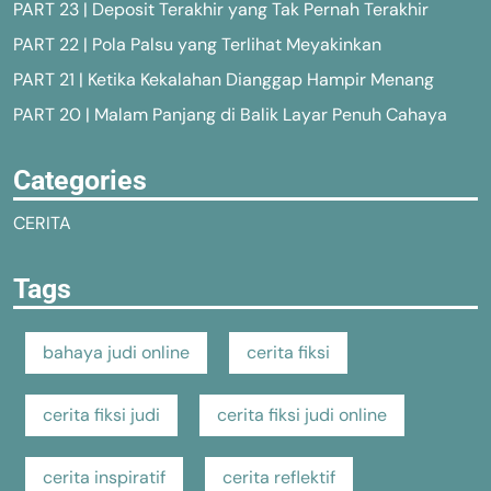
PART 23 | Deposit Terakhir yang Tak Pernah Terakhir
PART 22 | Pola Palsu yang Terlihat Meyakinkan
PART 21 | Ketika Kekalahan Dianggap Hampir Menang
PART 20 | Malam Panjang di Balik Layar Penuh Cahaya
Categories
CERITA
Tags
bahaya judi online
cerita fiksi
cerita fiksi judi
cerita fiksi judi online
cerita inspiratif
cerita reflektif