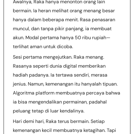
Awalnya, Raka hanya menonton orang lain
bermain. Ia heran melihat orang menang besar
hanya dalam beberapa menit. Rasa penasaran
muncul, dan tanpa pikir panjang, ia membuat
akun. Modal pertama hanya 50 ribu rupiah—
terlihat aman untuk dicoba.
Sesi pertama mengejutkan. Raka menang.
Rasanya seperti dunia digital memberikan
hadiah padanya. Ia tertawa sendiri, merasa
jenius. Namun, kemenangan itu hanyalah tipuan.
Algoritma platform membuatnya percaya bahwa
ia bisa mengendalikan permainan, padahal
peluang tetap di luar kendalinya.
Hari demi hari, Raka terus bermain. Setiap
kemenangan kecil membuatnya ketagihan. Tapi