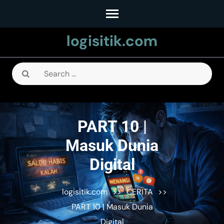
Skip
to
logisitik.com
content
(Press
Enter)
Search
for:
PART 10 |
Masuk Dunia
Digital
logisitik.com
>>
CERITA
>>
PART 10 | Masuk Dunia
Digital