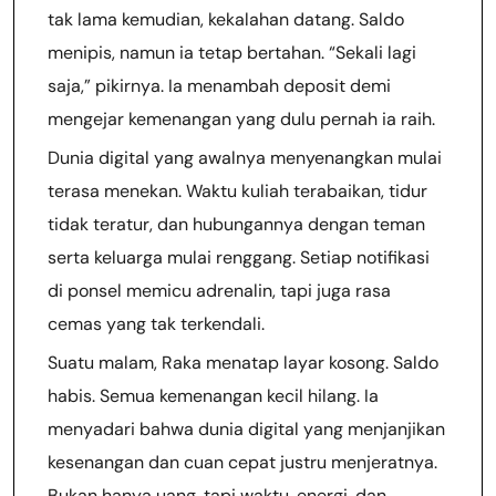
tak lama kemudian, kekalahan datang. Saldo
menipis, namun ia tetap bertahan. “Sekali lagi
saja,” pikirnya. Ia menambah deposit demi
mengejar kemenangan yang dulu pernah ia raih.
Dunia digital yang awalnya menyenangkan mulai
terasa menekan. Waktu kuliah terabaikan, tidur
tidak teratur, dan hubungannya dengan teman
serta keluarga mulai renggang. Setiap notifikasi
di ponsel memicu adrenalin, tapi juga rasa
cemas yang tak terkendali.
Suatu malam, Raka menatap layar kosong. Saldo
habis. Semua kemenangan kecil hilang. Ia
menyadari bahwa dunia digital yang menjanjikan
kesenangan dan cuan cepat justru menjeratnya.
Bukan hanya uang, tapi waktu, energi, dan