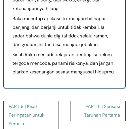
ketenangannya hilang.
Raka menutup aplikasi itu, mengambil napas
panjang, dan berjanji untuk tidak kembali. Ia
sadar bahwa dunia digital tidak selalu ramah,
dan godaan instan bisa menjadi jebakan.
Kisah Raka menjadi pelajaran penting: sebelum
tergoda mencoba, pahami risikonya, dan jangan
biarkan kesenangan sesaat menguasai hidupmu.
Post
PART 9 | Kisah
PART 11 | Sensasi
navigation
Peringatan untuk
Taruhan Pertama
Pemula