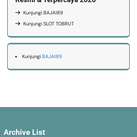
Kunjungi
BAJAI89
Kunjungi
SLOT TOBRUT
Kunjungi
BAJAI89
Archive List