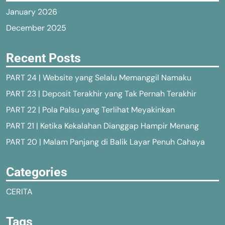
January 2026
December 2025
Recent Posts
PART 24 | Website yang Selalu Memanggil Namaku
PART 23 | Deposit Terakhir yang Tak Pernah Terakhir
PART 22 | Pola Palsu yang Terlihat Meyakinkan
PART 21 | Ketika Kekalahan Dianggap Hampir Menang
PART 20 | Malam Panjang di Balik Layar Penuh Cahaya
Categories
CERITA
Tags