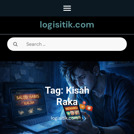
Skip
to
logisitik.com
content
(Press
Enter)
Search
for:
Tag:
Kisah
Raka
logisitik.com
>>