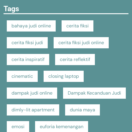
Tags
bahaya judi online
cerita fiksi
cerita fiksi judi
cerita fiksi judi online
cerita inspiratif
cerita reflektif
cinematic
closing laptop
dampak judi online
Dampak Kecanduan Judi
dimly-lit apartment
dunia maya
emosi
euforia kemenangan