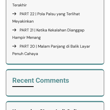
Terakhir
PART 22 | Pola Palsu yang Terlihat
Meyakinkan
PART 21 | Ketika Kekalahan Dianggap
Hampir Menang
PART 20 | Malam Panjang di Balik Layar
Penuh Cahaya
Recent Comments