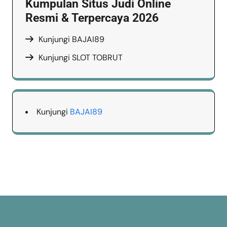
Kumpulan Situs Judi Online
Resmi & Terpercaya 2026
Kunjungi
BAJAI89
Kunjungi
SLOT TOBRUT
Kunjungi
BAJAI89