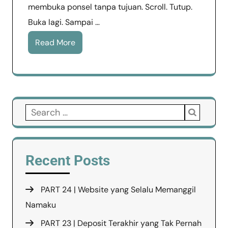
membuka ponsel tanpa tujuan. Scroll. Tutup.
Buka lagi. Sampai …
Read More
Search
for:
Recent Posts
PART 24 | Website yang Selalu Memanggil
Namaku
PART 23 | Deposit Terakhir yang Tak Pernah