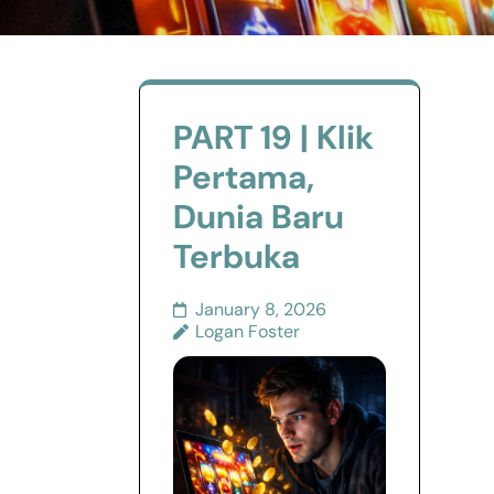
PART 19 | Klik
Pertama,
Dunia Baru
Terbuka
January 8, 2026
Logan Foster