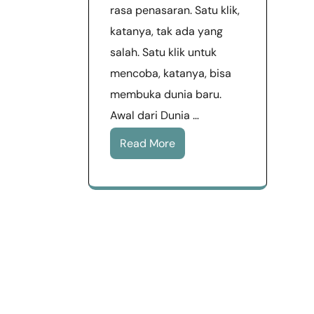
rasa penasaran. Satu klik,
katanya, tak ada yang
salah. Satu klik untuk
mencoba, katanya, bisa
membuka dunia baru.
Awal dari Dunia …
Read More