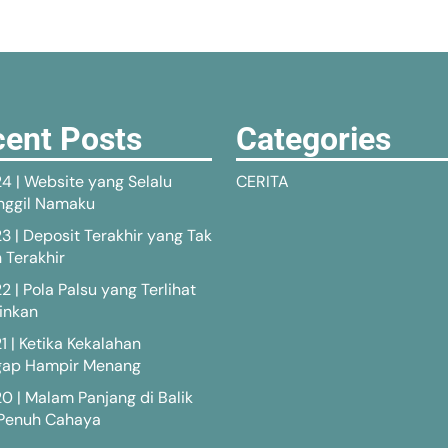
ent Posts
Categories
4 | Website yang Selalu
CERITA
ggil Namaku
3 | Deposit Terakhir yang Tak
 Terakhir
2 | Pola Palsu yang Terlihat
inkan
1 | Ketika Kekalahan
gap Hampir Menang
0 | Malam Panjang di Balik
 Penuh Cahaya