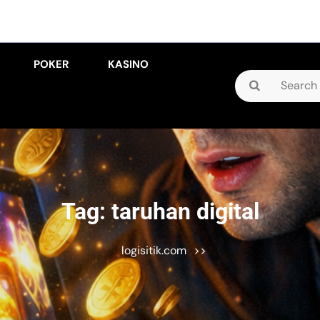
POKER
KASINO
Search
for:
Tag:
taruhan digital
logisitik.com
>>