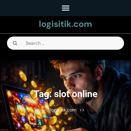
Skip
to
logisitik.com
content
(Press
Enter)
Search
for:
Tag:
slot online
logisitik.com
>>