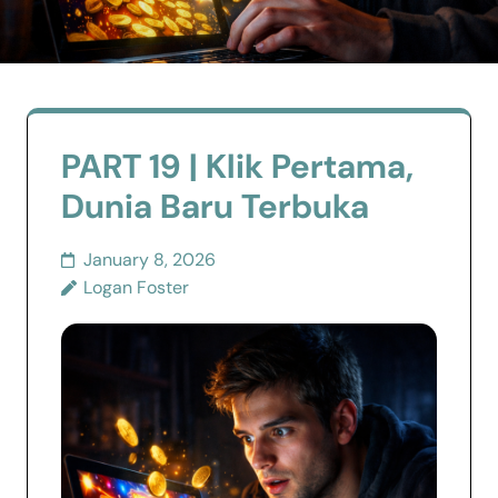
PART 19 | Klik Pertama,
Dunia Baru Terbuka
January 8, 2026
Logan Foster