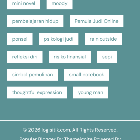
mini novel
moody
pembelajaran hidup
Pemula Judi Online
ponsel
psikologi judi
rain outside
refleksi diri
risiko finansial
sepi
simbol pemulihan
small notebook
thoughtful expression
young man
© 2026
logisitik.com
. All Rights Reserved.
Popular Blogger
By
Themeignite
Powered By