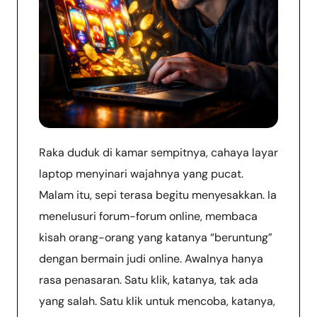
Raka duduk di kamar sempitnya, cahaya layar
laptop menyinari wajahnya yang pucat.
Malam itu, sepi terasa begitu menyesakkan. Ia
menelusuri forum-forum online, membaca
kisah orang-orang yang katanya “beruntung”
dengan bermain judi online. Awalnya hanya
rasa penasaran. Satu klik, katanya, tak ada
yang salah. Satu klik untuk mencoba, katanya,