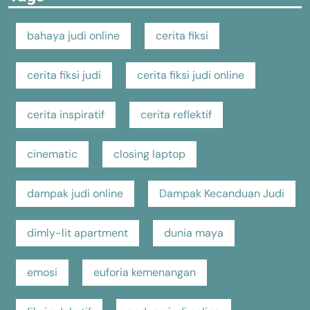
bahaya judi online
cerita fiksi
cerita fiksi judi
cerita fiksi judi online
cerita inspiratif
cerita reflektif
cinematic
closing laptop
dampak judi online
Dampak Kecanduan Judi
dimly-lit apartment
dunia maya
emosi
euforia kemenangan