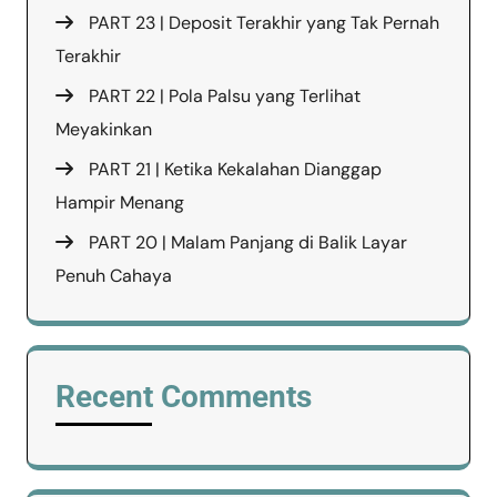
PART 23 | Deposit Terakhir yang Tak Pernah
Terakhir
PART 22 | Pola Palsu yang Terlihat
Meyakinkan
PART 21 | Ketika Kekalahan Dianggap
Hampir Menang
PART 20 | Malam Panjang di Balik Layar
Penuh Cahaya
Recent Comments