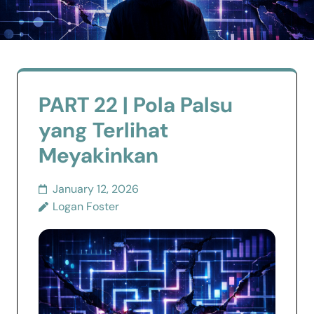
PART 22 | Pola Palsu
yang Terlihat
Meyakinkan
January 12, 2026
Logan Foster