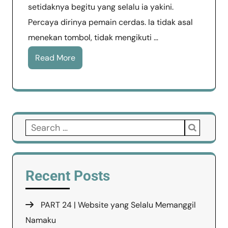
setidaknya begitu yang selalu ia yakini.
Percaya dirinya pemain cerdas. Ia tidak asal
menekan tombol, tidak mengikuti …
Read More
Search
for:
Recent Posts
PART 24 | Website yang Selalu Memanggil
Namaku