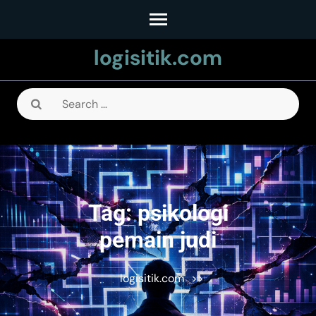
Skip
to
logisitik.com
content
(Press
Enter)
Search
for:
Tag:
psikologi
pemain judi
logisitik.com
>>