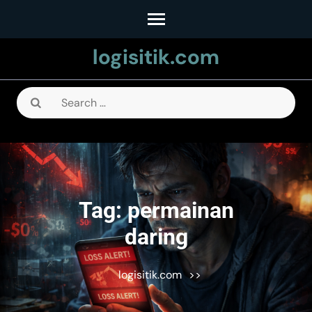
Skip
to
logisitik.com
content
(Press
Enter)
Search
for:
Tag:
permainan
daring
logisitik.com
>>