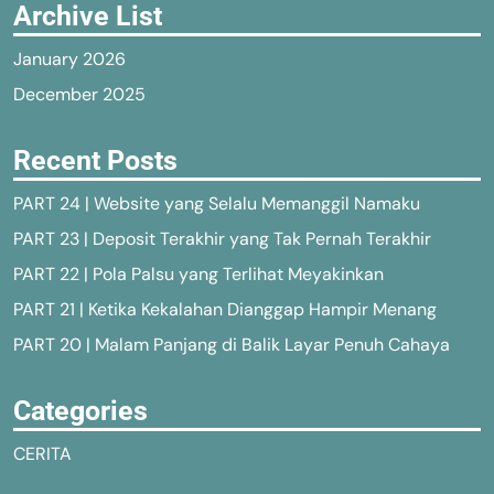
Archive List
January 2026
December 2025
Recent Posts
PART 24 | Website yang Selalu Memanggil Namaku
PART 23 | Deposit Terakhir yang Tak Pernah Terakhir
PART 22 | Pola Palsu yang Terlihat Meyakinkan
PART 21 | Ketika Kekalahan Dianggap Hampir Menang
PART 20 | Malam Panjang di Balik Layar Penuh Cahaya
Categories
CERITA