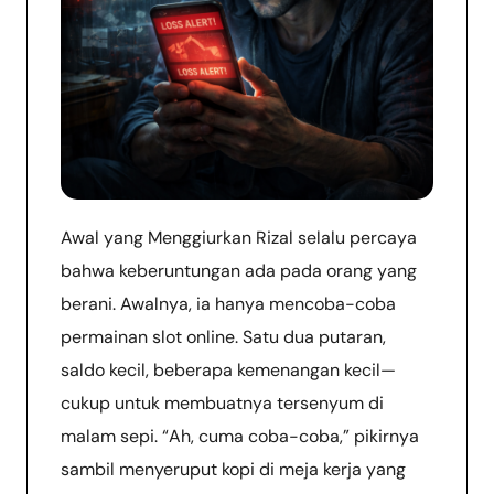
Awal yang Menggiurkan Rizal selalu percaya
bahwa keberuntungan ada pada orang yang
berani. Awalnya, ia hanya mencoba-coba
permainan slot online. Satu dua putaran,
saldo kecil, beberapa kemenangan kecil—
cukup untuk membuatnya tersenyum di
malam sepi. “Ah, cuma coba-coba,” pikirnya
sambil menyeruput kopi di meja kerja yang