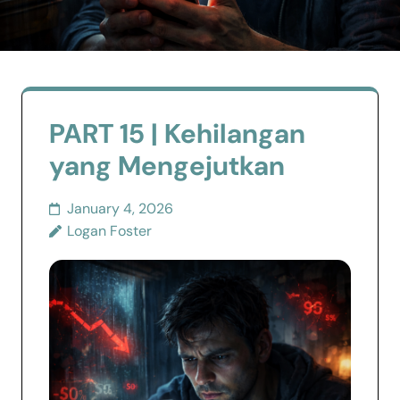
PART 15 | Kehilangan
yang Mengejutkan
January 4, 2026
Logan Foster