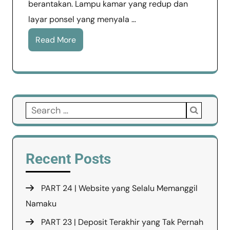
berantakan. Lampu kamar yang redup dan
layar ponsel yang menyala …
Read More
Search
for:
Recent Posts
PART 24 | Website yang Selalu Memanggil
Namaku
PART 23 | Deposit Terakhir yang Tak Pernah