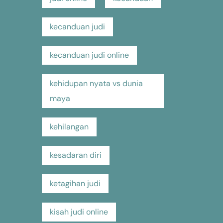
kecanduan judi
kecanduan judi online
kehidupan nyata vs dunia
maya
kehilangan
kesadaran diri
ketagihan judi
kisah judi online