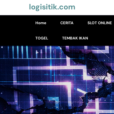
Skip
logisitik.com
to
content
Home
CERITA
SLOT ONLINE
(Press
Enter)
TOGEL
TEMBAK IKAN