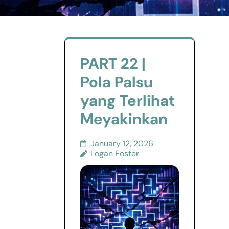
PART 22 |
Pola Palsu
yang Terlihat
Meyakinkan
January 12, 2026
Logan Foster