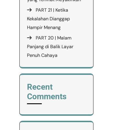
PART 21 | Ketika
Kekalahan Dianggap
Hampir Menang
PART 20 | Malam
Panjang di Balik Layar
Penuh Cahaya
Recent
Comments