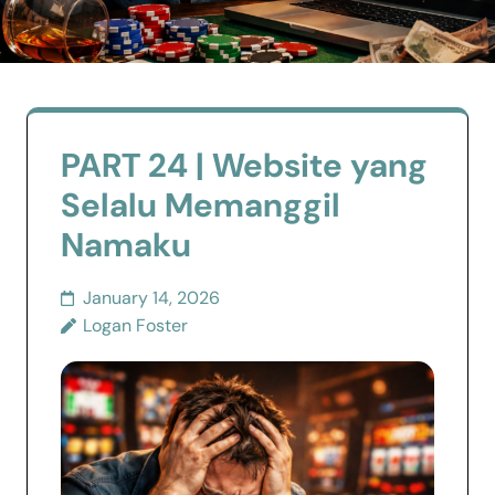
PART 24 | Website yang
Selalu Memanggil
Namaku
January 14, 2026
Logan Foster