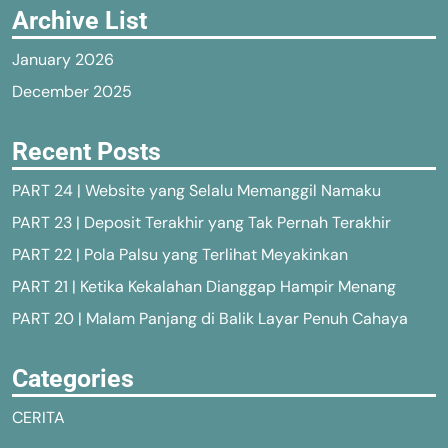
Archive List
January 2026
December 2025
Recent Posts
PART 24 | Website yang Selalu Memanggil Namaku
PART 23 | Deposit Terakhir yang Tak Pernah Terakhir
PART 22 | Pola Palsu yang Terlihat Meyakinkan
PART 21 | Ketika Kekalahan Dianggap Hampir Menang
PART 20 | Malam Panjang di Balik Layar Penuh Cahaya
Categories
CERITA