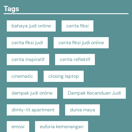
Tags
bahaya judi online
cerita fiksi
cerita fiksi judi
cerita fiksi judi online
cerita inspiratif
cerita reflektif
cinematic
closing laptop
dampak judi online
Dampak Kecanduan Judi
dimly-lit apartment
dunia maya
emosi
euforia kemenangan