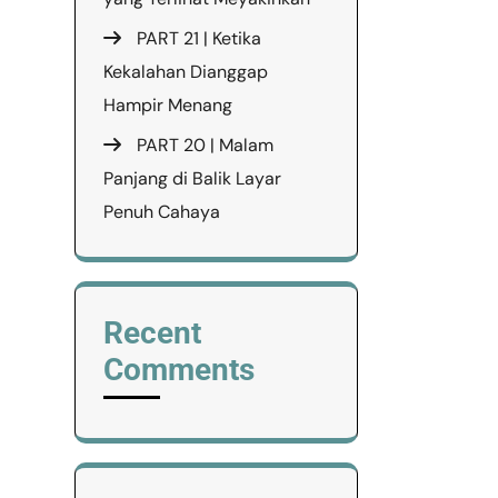
PART 21 | Ketika
Kekalahan Dianggap
Hampir Menang
PART 20 | Malam
Panjang di Balik Layar
Penuh Cahaya
Recent
Comments