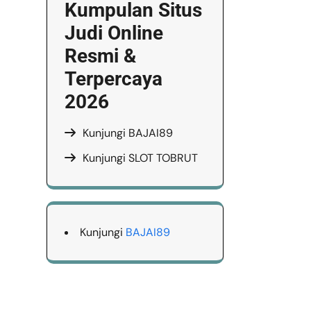
Kumpulan Situs
Judi Online
Resmi &
Terpercaya
2026
Kunjungi
BAJAI89
Kunjungi
SLOT TOBRUT
Kunjungi
BAJAI89