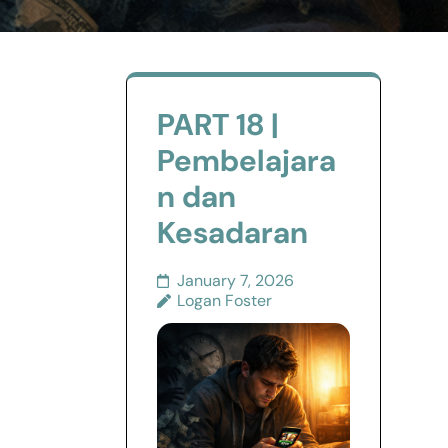
PART 18 |
Pembelajara
n dan
Kesadaran
January 7, 2026
Logan Foster