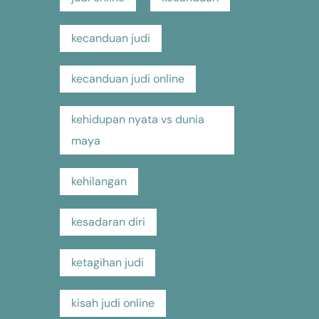
kecanduan judi
kecanduan judi online
kehidupan nyata vs dunia
maya
kehilangan
kesadaran diri
ketagihan judi
kisah judi online