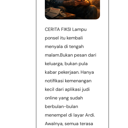
CERITA FIKSI Lampu
ponsel itu kembali
menyala di tengah
malam.Bukan pesan dari
keluarga, bukan pula
kabar pekerjaan. Hanya
notifikasi kemenangan
kecil dari aplikasi judi
online yang sudah
berbulan-bulan
menempel di layar Ardi.
Awalnya, semua terasa