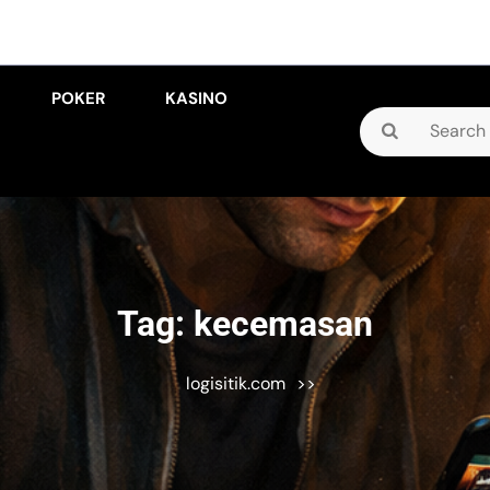
POKER
KASINO
Search
for:
Tag:
kecemasan
logisitik.com
>>