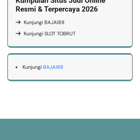
Kumpulan Situs Judi Online
Resmi & Terpercaya 2026
Kunjungi
BAJAI89
Kunjungi
SLOT TOBRUT
Kunjungi
BAJAI89