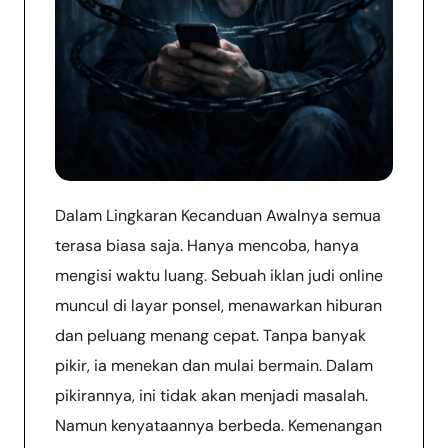
Dalam Lingkaran Kecanduan Awalnya semua
terasa biasa saja. Hanya mencoba, hanya
mengisi waktu luang. Sebuah iklan judi online
muncul di layar ponsel, menawarkan hiburan
dan peluang menang cepat. Tanpa banyak
pikir, ia menekan dan mulai bermain. Dalam
pikirannya, ini tidak akan menjadi masalah.
Namun kenyataannya berbeda. Kemenangan