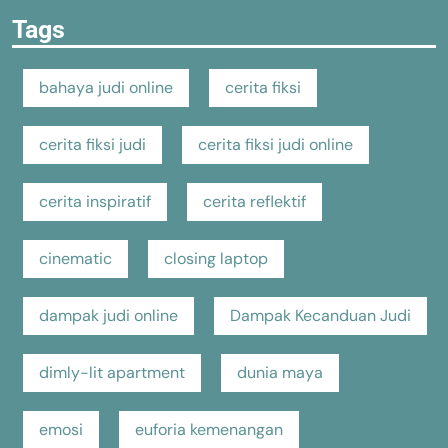
Tags
bahaya judi online
cerita fiksi
cerita fiksi judi
cerita fiksi judi online
cerita inspiratif
cerita reflektif
cinematic
closing laptop
dampak judi online
Dampak Kecanduan Judi
dimly-lit apartment
dunia maya
emosi
euforia kemenangan