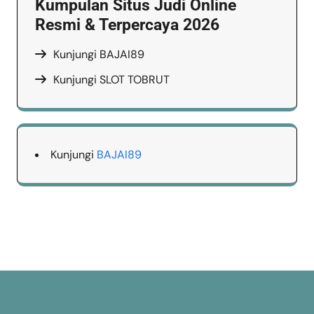
Kumpulan Situs Judi Online
Resmi & Terpercaya 2026
Kunjungi
BAJAI89
Kunjungi
SLOT TOBRUT
Kunjungi
BAJAI89