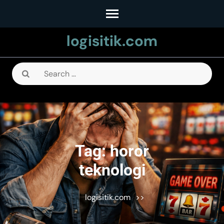
Skip
to
logisitik.com
content
(Press
Enter)
Search
for:
Tag:
horor
teknologi
logisitik.com
>>