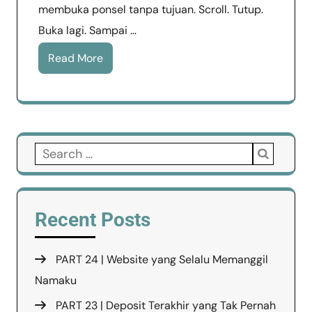
membuka ponsel tanpa tujuan. Scroll. Tutup.
Buka lagi. Sampai …
Read More
Search
for:
Recent Posts
PART 24 | Website yang Selalu Memanggil
Namaku
PART 23 | Deposit Terakhir yang Tak Pernah