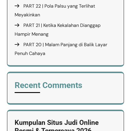
PART 22 | Pola Palsu yang Terlihat
Meyakinkan
PART 21 | Ketika Kekalahan Dianggap
Hampir Menang
PART 20 | Malam Panjang di Balik Layar
Penuh Cahaya
Recent Comments
Kumpulan Situs Judi Online
Resmi & Terpercaya 2026