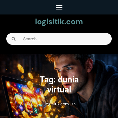
Skip
to
logisitik.com
content
(Press
Enter)
Search
for:
Tag:
dunia
virtual
logisitik.com
>>