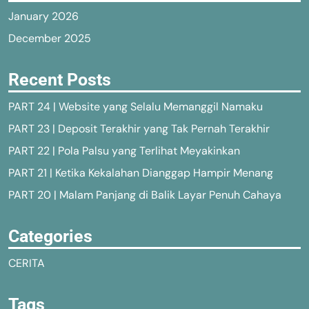
January 2026
December 2025
Recent Posts
PART 24 | Website yang Selalu Memanggil Namaku
PART 23 | Deposit Terakhir yang Tak Pernah Terakhir
PART 22 | Pola Palsu yang Terlihat Meyakinkan
PART 21 | Ketika Kekalahan Dianggap Hampir Menang
PART 20 | Malam Panjang di Balik Layar Penuh Cahaya
Categories
CERITA
Tags