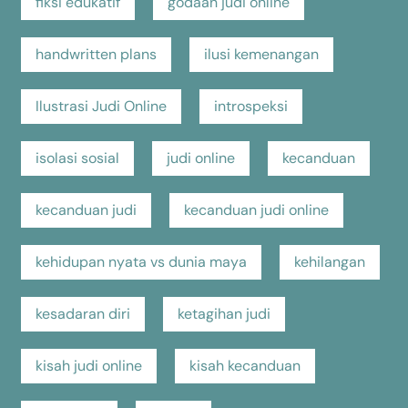
fiksi edukatif
godaan judi online
handwritten plans
ilusi kemenangan
Ilustrasi Judi Online
introspeksi
isolasi sosial
judi online
kecanduan
kecanduan judi
kecanduan judi online
kehidupan nyata vs dunia maya
kehilangan
kesadaran diri
ketagihan judi
kisah judi online
kisah kecanduan