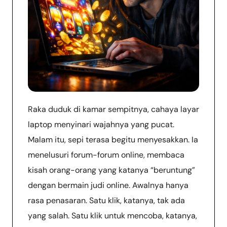
Raka duduk di kamar sempitnya, cahaya layar
laptop menyinari wajahnya yang pucat.
Malam itu, sepi terasa begitu menyesakkan. Ia
menelusuri forum-forum online, membaca
kisah orang-orang yang katanya “beruntung”
dengan bermain judi online. Awalnya hanya
rasa penasaran. Satu klik, katanya, tak ada
yang salah. Satu klik untuk mencoba, katanya,