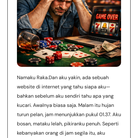
Namaku Raka.Dan aku yakin, ada sebuah
website di internet yang tahu siapa aku—
bahkan sebelum aku sendiri tahu apa yang
kucari. Awalnya biasa saja. Malam itu hujan
turun pelan, jam menunjukkan pukul 01.37. Aku
bosan, mataku lelah, pikiranku penuh. Seperti
kebanyakan orang di jam segila itu, aku