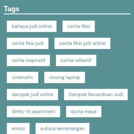
Tags
bahaya judi online
cerita fiksi
cerita fiksi judi
cerita fiksi judi online
cerita inspiratif
cerita reflektif
cinematic
closing laptop
dampak judi online
Dampak Kecanduan Judi
dimly-lit apartment
dunia maya
emosi
euforia kemenangan